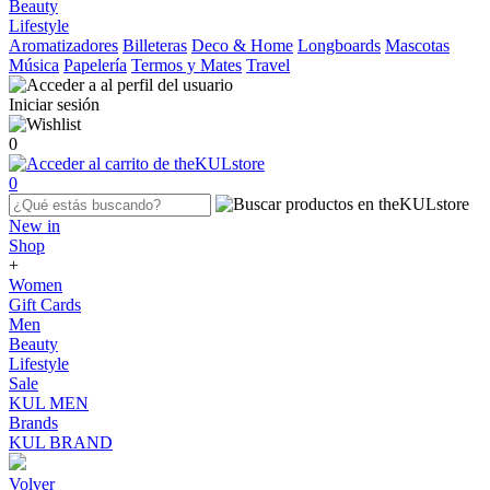
Beauty
Lifestyle
Aromatizadores
Billeteras
Deco & Home
Longboards
Mascotas
Música
Papelería
Termos y Mates
Travel
Iniciar sesión
0
0
New in
Shop
+
Women
Gift Cards
Men
Beauty
Lifestyle
Sale
KUL MEN
Brands
KUL BRAND
Volver