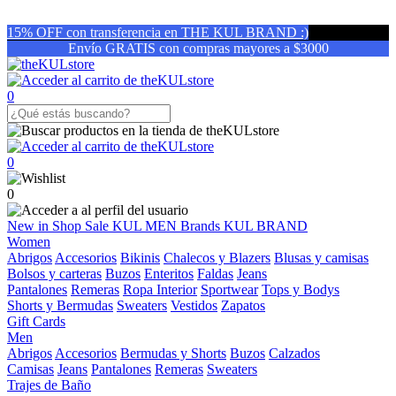
15% OFF con transferencia en THE KUL BRAND :)
Envío GRATIS con compras mayores a $3000
0
0
0
New in
Shop
Sale
KUL MEN
Brands
KUL BRAND
Women
Abrigos
Accesorios
Bikinis
Chalecos y Blazers
Blusas y camisas
Bolsos y carteras
Buzos
Enteritos
Faldas
Jeans
Pantalones
Remeras
Ropa Interior
Sportwear
Tops y Bodys
Shorts y Bermudas
Sweaters
Vestidos
Zapatos
Gift Cards
Men
Abrigos
Accesorios
Bermudas y Shorts
Buzos
Calzados
Camisas
Jeans
Pantalones
Remeras
Sweaters
Trajes de Baño