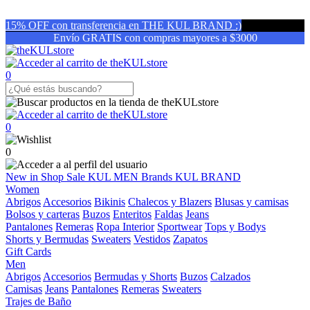
15% OFF con transferencia en THE KUL BRAND :)
Envío GRATIS con compras mayores a $3000
0
0
0
New in
Shop
Sale
KUL MEN
Brands
KUL BRAND
Women
Abrigos
Accesorios
Bikinis
Chalecos y Blazers
Blusas y camisas
Bolsos y carteras
Buzos
Enteritos
Faldas
Jeans
Pantalones
Remeras
Ropa Interior
Sportwear
Tops y Bodys
Shorts y Bermudas
Sweaters
Vestidos
Zapatos
Gift Cards
Men
Abrigos
Accesorios
Bermudas y Shorts
Buzos
Calzados
Camisas
Jeans
Pantalones
Remeras
Sweaters
Trajes de Baño