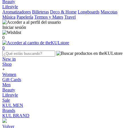
Beauty
Lifestyle
Aromatizadores
Billeteras
Deco & Home
Longboards
Mascotas
Música
Papelería
Termos y Mates
Travel
Iniciar sesión
0
0
New in
Shop
+
Women
Gift Cards
Men
Beauty
Lifestyle
Sale
KUL MEN
Brands
KUL BRAND
Volver