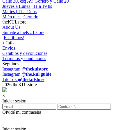
Calle 30, esq Av. Gorlero y Calle 20
Jueves a Lunes | 11 a 19 hs
Martes | 11 a 15 hs
Miércoles | Cerrado
theKULstore
About Us
Sumate a theKULstore
¡Escribinos!
+ Info
Envíos
Cambios y devoluciones
Términos y condiciones
Seguinos
Instagram
@thekulstore
Instagram
@the.kul.guide
Tik Tok
@thekulstore
2026 theKULstore
×
Iniciar sesión
Olvidé mi contraseña
Iniciar sesión