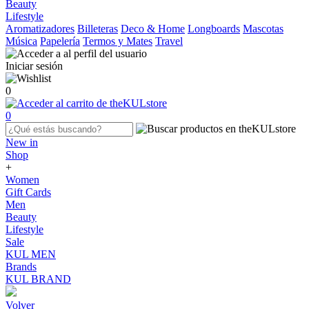
Beauty
Lifestyle
Aromatizadores
Billeteras
Deco & Home
Longboards
Mascotas
Música
Papelería
Termos y Mates
Travel
Iniciar sesión
0
0
New in
Shop
+
Women
Gift Cards
Men
Beauty
Lifestyle
Sale
KUL MEN
Brands
KUL BRAND
Volver