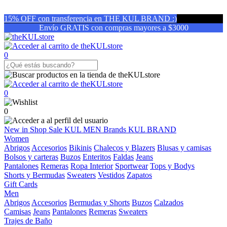
15% OFF con transferencia en THE KUL BRAND :)
Envío GRATIS con compras mayores a $3000
0
0
0
New in
Shop
Sale
KUL MEN
Brands
KUL BRAND
Women
Abrigos
Accesorios
Bikinis
Chalecos y Blazers
Blusas y camisas
Bolsos y carteras
Buzos
Enteritos
Faldas
Jeans
Pantalones
Remeras
Ropa Interior
Sportwear
Tops y Bodys
Shorts y Bermudas
Sweaters
Vestidos
Zapatos
Gift Cards
Men
Abrigos
Accesorios
Bermudas y Shorts
Buzos
Calzados
Camisas
Jeans
Pantalones
Remeras
Sweaters
Trajes de Baño