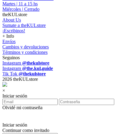
Martes | 11 a 15 hs
Miércoles | Cerrado
theKULstore
About Us
Sumate a theKULstore
¡Escribinos!
+ Info
Envíos
Cambios y devoluciones
Términos y condiciones
Seguinos
Instagram
@thekulstore
Instagram
@the.kul.guide
Tik Tok
@thekulstore
2026 theKULstore
×
Iniciar sesión
Olvidé mi contraseña
Iniciar sesión
Continuar como invitado