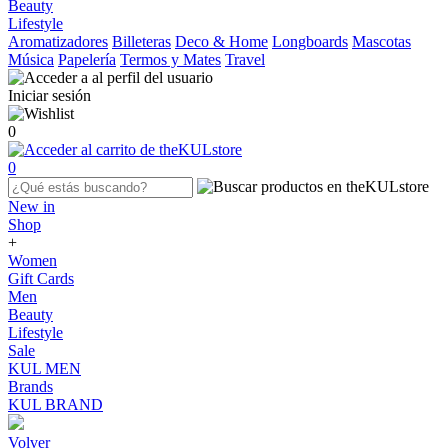
Beauty
Lifestyle
Aromatizadores
Billeteras
Deco & Home
Longboards
Mascotas
Música
Papelería
Termos y Mates
Travel
Iniciar sesión
0
0
New in
Shop
+
Women
Gift Cards
Men
Beauty
Lifestyle
Sale
KUL MEN
Brands
KUL BRAND
Volver