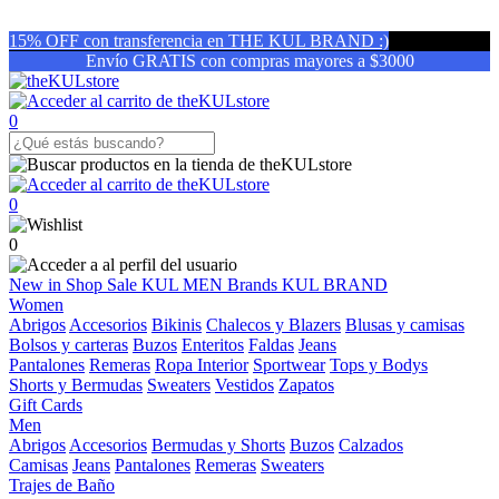
15% OFF con transferencia en THE KUL BRAND :)
Envío GRATIS con compras mayores a $3000
0
0
0
New in
Shop
Sale
KUL MEN
Brands
KUL BRAND
Women
Abrigos
Accesorios
Bikinis
Chalecos y Blazers
Blusas y camisas
Bolsos y carteras
Buzos
Enteritos
Faldas
Jeans
Pantalones
Remeras
Ropa Interior
Sportwear
Tops y Bodys
Shorts y Bermudas
Sweaters
Vestidos
Zapatos
Gift Cards
Men
Abrigos
Accesorios
Bermudas y Shorts
Buzos
Calzados
Camisas
Jeans
Pantalones
Remeras
Sweaters
Trajes de Baño