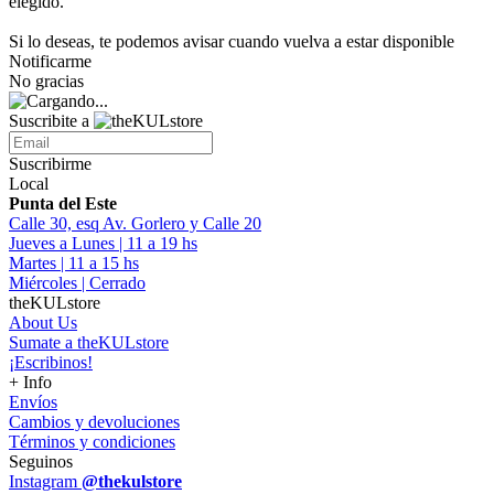
elegido.
Si lo deseas, te podemos avisar cuando vuelva a estar disponible
Notificarme
No gracias
Suscribite a
Suscribirme
Local
Punta del Este
Calle 30, esq Av. Gorlero y Calle 20
Jueves a Lunes | 11 a 19 hs
Martes | 11 a 15 hs
Miércoles | Cerrado
theKULstore
About Us
Sumate a theKULstore
¡Escribinos!
+ Info
Envíos
Cambios y devoluciones
Términos y condiciones
Seguinos
Instagram
@thekulstore