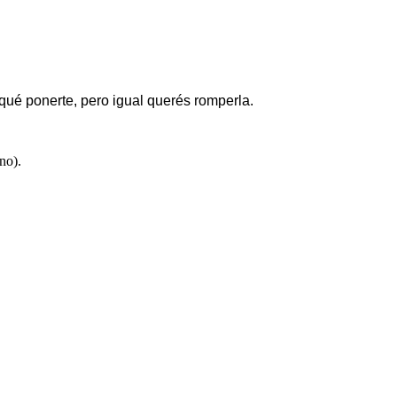
ué ponerte, pero igual querés romperla.
eno).