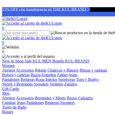
15% OFF con transferencia en THE KUL BRAND :)
0
0
0
New in
Shop
Sale
KUL MEN
Brands
KUL BRAND
Women
Abrigos
Accesorios
Bikinis
Chalecos y Blazers
Blusas y camisas
Bolsos y carteras
Buzos
Enteritos
Faldas
Jeans
Pantalones
Remeras
Ropa Interior
Sportwear
Tops y Bodys
Shorts y Bermudas
Sweaters
Vestidos
Zapatos
Gift Cards
Men
Abrigos
Accesorios
Bermudas y Shorts
Buzos
Calzados
Camisas
Jeans
Pantalones
Remeras
Sweaters
Trajes de Baño
Beauty