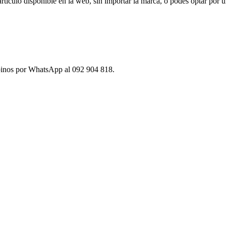
ículo disponible en la web, sin importar la marca, o podés optar por u
ibinos por WhatsApp al 092 904 818.