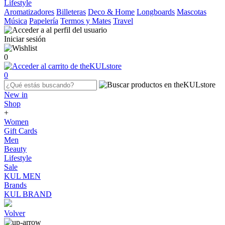
Lifestyle
Aromatizadores
Billeteras
Deco & Home
Longboards
Mascotas
Música
Papelería
Termos y Mates
Travel
Iniciar sesión
0
0
New in
Shop
+
Women
Gift Cards
Men
Beauty
Lifestyle
Sale
KUL MEN
Brands
KUL BRAND
Volver