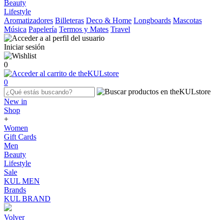
Beauty
Lifestyle
Aromatizadores
Billeteras
Deco & Home
Longboards
Mascotas
Música
Papelería
Termos y Mates
Travel
Iniciar sesión
0
0
New in
Shop
+
Women
Gift Cards
Men
Beauty
Lifestyle
Sale
KUL MEN
Brands
KUL BRAND
Volver