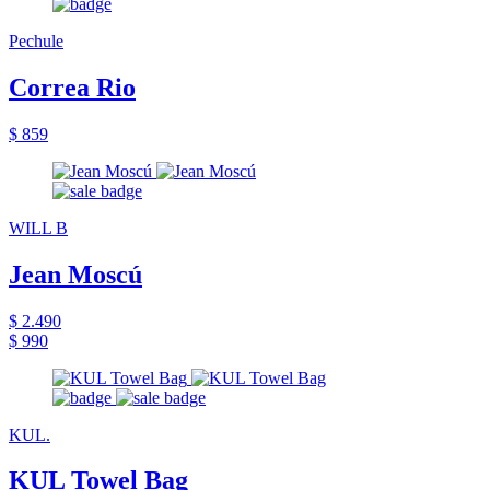
Pechule
Correa Rio
$ 859
WILL B
Jean Moscú
$ 2.490
$ 990
KUL.
KUL Towel Bag