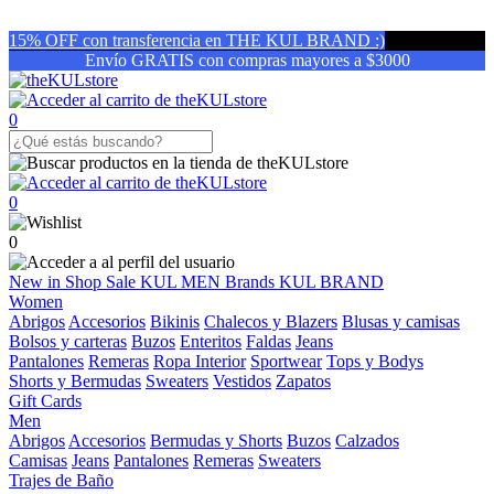
15% OFF con transferencia en THE KUL BRAND :)
Envío GRATIS con compras mayores a $3000
0
0
0
New in
Shop
Sale
KUL MEN
Brands
KUL BRAND
Women
Abrigos
Accesorios
Bikinis
Chalecos y Blazers
Blusas y camisas
Bolsos y carteras
Buzos
Enteritos
Faldas
Jeans
Pantalones
Remeras
Ropa Interior
Sportwear
Tops y Bodys
Shorts y Bermudas
Sweaters
Vestidos
Zapatos
Gift Cards
Men
Abrigos
Accesorios
Bermudas y Shorts
Buzos
Calzados
Camisas
Jeans
Pantalones
Remeras
Sweaters
Trajes de Baño