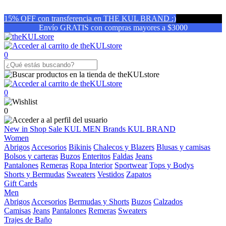
15% OFF con transferencia en THE KUL BRAND :)
Envío GRATIS con compras mayores a $3000
0
0
0
New in
Shop
Sale
KUL MEN
Brands
KUL BRAND
Women
Abrigos
Accesorios
Bikinis
Chalecos y Blazers
Blusas y camisas
Bolsos y carteras
Buzos
Enteritos
Faldas
Jeans
Pantalones
Remeras
Ropa Interior
Sportwear
Tops y Bodys
Shorts y Bermudas
Sweaters
Vestidos
Zapatos
Gift Cards
Men
Abrigos
Accesorios
Bermudas y Shorts
Buzos
Calzados
Camisas
Jeans
Pantalones
Remeras
Sweaters
Trajes de Baño