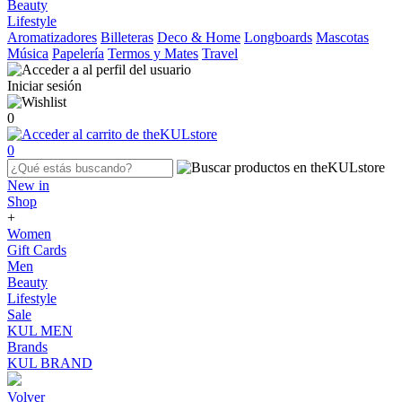
Beauty
Lifestyle
Aromatizadores
Billeteras
Deco & Home
Longboards
Mascotas
Música
Papelería
Termos y Mates
Travel
Iniciar sesión
0
0
New in
Shop
+
Women
Gift Cards
Men
Beauty
Lifestyle
Sale
KUL MEN
Brands
KUL BRAND
Volver