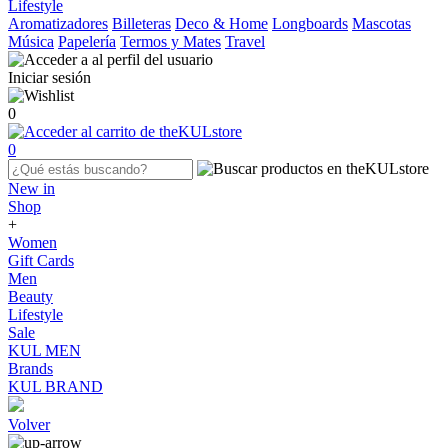
Lifestyle
Aromatizadores
Billeteras
Deco & Home
Longboards
Mascotas
Música
Papelería
Termos y Mates
Travel
Iniciar sesión
0
0
New in
Shop
+
Women
Gift Cards
Men
Beauty
Lifestyle
Sale
KUL MEN
Brands
KUL BRAND
Volver