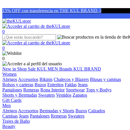
15% OFF con transferencia en THE KUL BRAND :)
0
0
0
New in
Shop
Sale
KUL MEN
Brands
KUL BRAND
Women
Abrigos
Accesorios
Bikinis
Chalecos y Blazers
Blusas y camisas
Bolsos y carteras
Buzos
Enteritos
Faldas
Jeans
Pantalones
Remeras
Ropa Interior
Sportwear
Tops y Bodys
Shorts y Bermudas
Sweaters
Vestidos
Zapatos
Gift Cards
Men
Abrigos
Accesorios
Bermudas y Shorts
Buzos
Calzados
Camisas
Jeans
Pantalones
Remeras
Sweaters
Trajes de Baño
Beauty