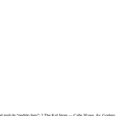
el mail de “pedido listo”: ? The Kul Store — Calle 30 esq. Av. Gorlero,