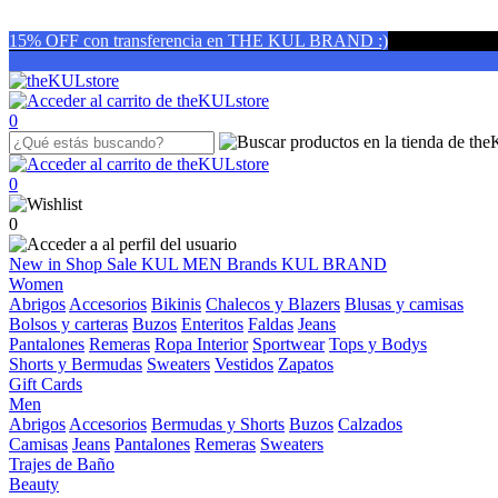
15% OFF con transferencia en THE KUL BRAND :)
0
0
0
New in
Shop
Sale
KUL MEN
Brands
KUL BRAND
Women
Abrigos
Accesorios
Bikinis
Chalecos y Blazers
Blusas y camisas
Bolsos y carteras
Buzos
Enteritos
Faldas
Jeans
Pantalones
Remeras
Ropa Interior
Sportwear
Tops y Bodys
Shorts y Bermudas
Sweaters
Vestidos
Zapatos
Gift Cards
Men
Abrigos
Accesorios
Bermudas y Shorts
Buzos
Calzados
Camisas
Jeans
Pantalones
Remeras
Sweaters
Trajes de Baño
Beauty