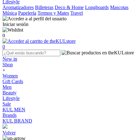
Lifestyle
Aromatizadores
Billeteras
Deco & Home
Longboards
Mascotas
Música
Papelería
Termos y Mates
Travel
Iniciar sesión
0
0
New in
Shop
+
Women
Gift Cards
Men
Beauty
Lifestyle
Sale
KUL MEN
Brands
KUL BRAND
Volver