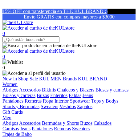
15% OFF con transferencia en THE KUL BRAND :)
Envío GRATIS con compras mayores a $3000
0
0
0
New in
Shop
Sale
KUL MEN
Brands
KUL BRAND
Women
Abrigos
Accesorios
Bikinis
Chalecos y Blazers
Blusas y camisas
Bolsos y carteras
Buzos
Enteritos
Faldas
Jeans
Pantalones
Remeras
Ropa Interior
Sportwear
Tops y Bodys
Shorts y Bermudas
Sweaters
Vestidos
Zapatos
Gift Cards
Men
Abrigos
Accesorios
Bermudas y Shorts
Buzos
Calzados
Camisas
Jeans
Pantalones
Remeras
Sweaters
Trajes de Baño