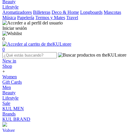
Beauty
Lifestyle
Aromatizadores
Billeteras
Deco & Home
Longboards
Mascotas
Música
Papelería
Termos y Mates
Travel
Iniciar sesión
0
0
New in
Shop
+
Women
Gift Cards
Men
Beauty
Lifestyle
Sale
KUL MEN
Brands
KUL BRAND
Volver