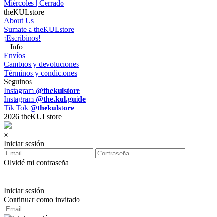
Miércoles | Cerrado
theKULstore
About Us
Sumate a theKULstore
¡Escribinos!
+ Info
Envíos
Cambios y devoluciones
Términos y condiciones
Seguinos
Instagram
@thekulstore
Instagram
@the.kul.guide
Tik Tok
@thekulstore
2026 theKULstore
×
Iniciar sesión
Olvidé mi contraseña
Iniciar sesión
Continuar como invitado