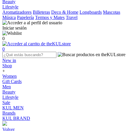
Beauty
Lifestyle
Aromatizadores
Billeteras
Deco & Home
Longboards
Mascotas
Música
Papelería
Termos y Mates
Travel
Iniciar sesión
0
0
New in
Shop
+
Women
Gift Cards
Men
Beauty
Lifestyle
Sale
KUL MEN
Brands
KUL BRAND
Volver