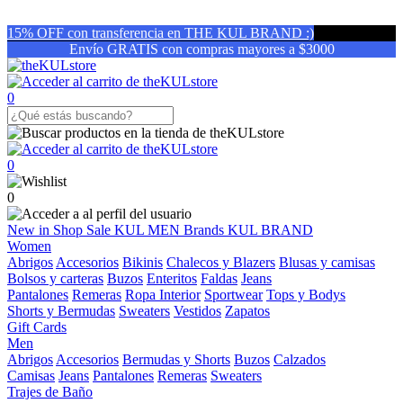
15% OFF con transferencia en THE KUL BRAND :)
Envío GRATIS con compras mayores a $3000
0
0
0
New in
Shop
Sale
KUL MEN
Brands
KUL BRAND
Women
Abrigos
Accesorios
Bikinis
Chalecos y Blazers
Blusas y camisas
Bolsos y carteras
Buzos
Enteritos
Faldas
Jeans
Pantalones
Remeras
Ropa Interior
Sportwear
Tops y Bodys
Shorts y Bermudas
Sweaters
Vestidos
Zapatos
Gift Cards
Men
Abrigos
Accesorios
Bermudas y Shorts
Buzos
Calzados
Camisas
Jeans
Pantalones
Remeras
Sweaters
Trajes de Baño