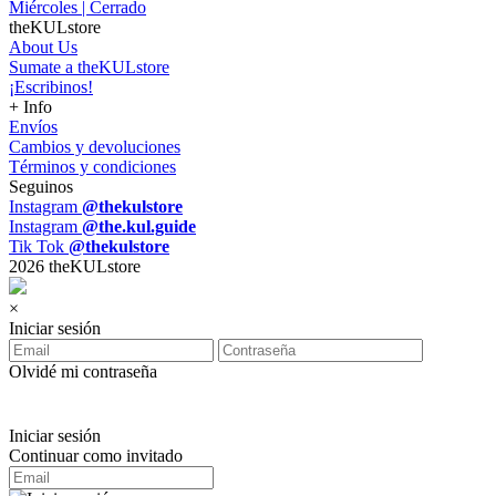
Miércoles | Cerrado
theKULstore
About Us
Sumate a theKULstore
¡Escribinos!
+ Info
Envíos
Cambios y devoluciones
Términos y condiciones
Seguinos
Instagram
@thekulstore
Instagram
@the.kul.guide
Tik Tok
@thekulstore
2026 theKULstore
×
Iniciar sesión
Olvidé mi contraseña
Iniciar sesión
Continuar como invitado