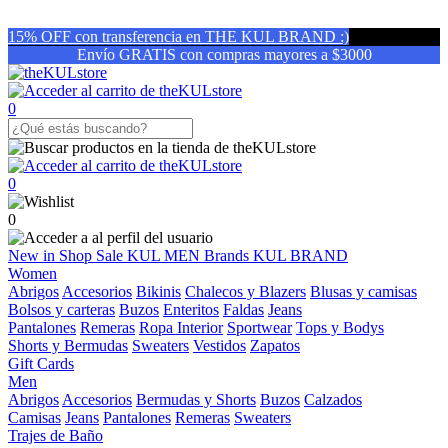
15% OFF con transferencia en THE KUL BRAND :)
Envío GRATIS con compras mayores a $3000
0
0
0
New in
Shop
Sale
KUL MEN
Brands
KUL BRAND
Women
Abrigos
Accesorios
Bikinis
Chalecos y Blazers
Blusas y camisas
Bolsos y carteras
Buzos
Enteritos
Faldas
Jeans
Pantalones
Remeras
Ropa Interior
Sportwear
Tops y Bodys
Shorts y Bermudas
Sweaters
Vestidos
Zapatos
Gift Cards
Men
Abrigos
Accesorios
Bermudas y Shorts
Buzos
Calzados
Camisas
Jeans
Pantalones
Remeras
Sweaters
Trajes de Baño