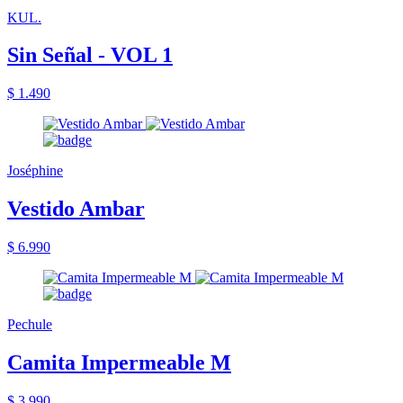
KUL.
Sin Señal - VOL 1
$ 1.490
Joséphine
Vestido Ambar
$ 6.990
Pechule
Camita Impermeable M
$ 3.990