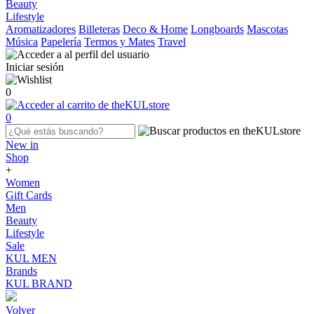
Beauty
Lifestyle
Aromatizadores
Billeteras
Deco & Home
Longboards
Mascotas
Música
Papelería
Termos y Mates
Travel
Iniciar sesión
0
0
New in
Shop
+
Women
Gift Cards
Men
Beauty
Lifestyle
Sale
KUL MEN
Brands
KUL BRAND
Volver