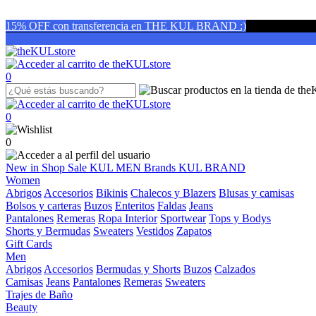
15% OFF con transferencia en THE KUL BRAND :)
0
0
0
New in
Shop
Sale
KUL MEN
Brands
KUL BRAND
Women
Abrigos
Accesorios
Bikinis
Chalecos y Blazers
Blusas y camisas
Bolsos y carteras
Buzos
Enteritos
Faldas
Jeans
Pantalones
Remeras
Ropa Interior
Sportwear
Tops y Bodys
Shorts y Bermudas
Sweaters
Vestidos
Zapatos
Gift Cards
Men
Abrigos
Accesorios
Bermudas y Shorts
Buzos
Calzados
Camisas
Jeans
Pantalones
Remeras
Sweaters
Trajes de Baño
Beauty