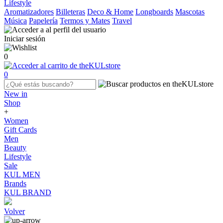
Lifestyle
Aromatizadores
Billeteras
Deco & Home
Longboards
Mascotas
Música
Papelería
Termos y Mates
Travel
Iniciar sesión
0
0
New in
Shop
+
Women
Gift Cards
Men
Beauty
Lifestyle
Sale
KUL MEN
Brands
KUL BRAND
Volver