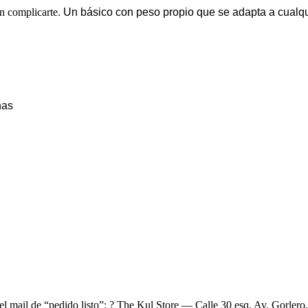
in complicarte.
Un básico con peso propio que se adapta a cualqu
nas
el mail de “pedido listo”: ? The Kul Store — Calle 30 esq. Av. Gorlero,