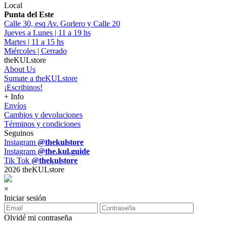
Local
Punta del Este
Calle 30, esq Av. Gorlero y Calle 20
Jueves a Lunes | 11 a 19 hs
Martes | 11 a 15 hs
Miércoles | Cerrado
theKULstore
About Us
Sumate a theKULstore
¡Escribinos!
+ Info
Envíos
Cambios y devoluciones
Términos y condiciones
Seguinos
Instagram
@thekulstore
Instagram
@the.kul.guide
Tik Tok
@thekulstore
2026 theKULstore
×
Iniciar sesión
Olvidé mi contraseña