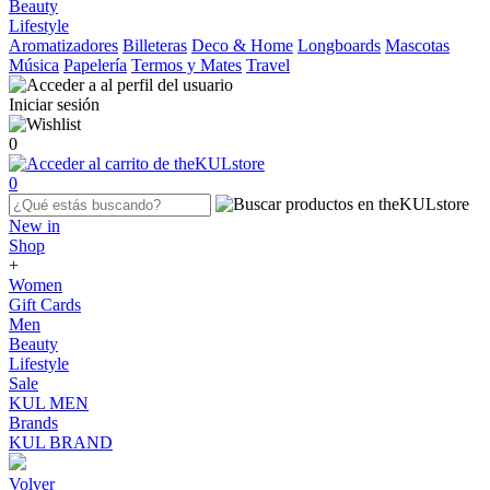
Beauty
Lifestyle
Aromatizadores
Billeteras
Deco & Home
Longboards
Mascotas
Música
Papelería
Termos y Mates
Travel
Iniciar sesión
0
0
New in
Shop
+
Women
Gift Cards
Men
Beauty
Lifestyle
Sale
KUL MEN
Brands
KUL BRAND
Volver