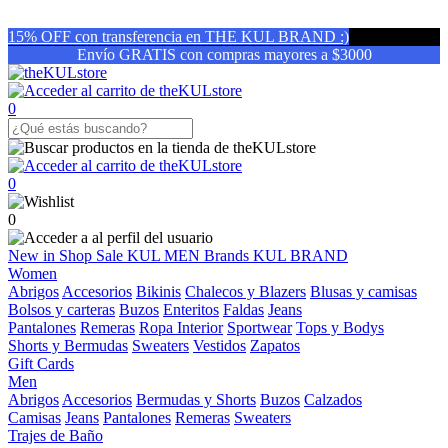
15% OFF con transferencia en THE KUL BRAND :)
Envío GRATIS con compras mayores a $3000
0
0
0
New in
Shop
Sale
KUL MEN
Brands
KUL BRAND
Women
Abrigos
Accesorios
Bikinis
Chalecos y Blazers
Blusas y camisas
Bolsos y carteras
Buzos
Enteritos
Faldas
Jeans
Pantalones
Remeras
Ropa Interior
Sportwear
Tops y Bodys
Shorts y Bermudas
Sweaters
Vestidos
Zapatos
Gift Cards
Men
Abrigos
Accesorios
Bermudas y Shorts
Buzos
Calzados
Camisas
Jeans
Pantalones
Remeras
Sweaters
Trajes de Baño