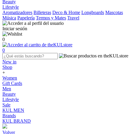
Beauty
Lifestyle
Aromatizadores
Billeteras
Deco & Home
Longboards
Mascotas
Música
Papelería
Termos y Mates
Travel
Iniciar sesión
0
0
New in
Shop
+
Women
Gift Cards
Men
Beauty
Lifestyle
Sale
KUL MEN
Brands
KUL BRAND
Volver