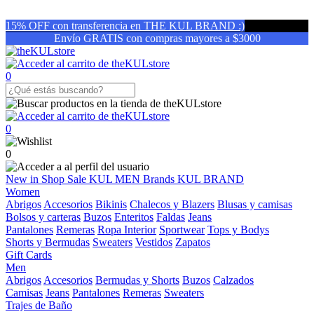
15% OFF con transferencia en THE KUL BRAND :)
Envío GRATIS con compras mayores a $3000
0
0
0
New in
Shop
Sale
KUL MEN
Brands
KUL BRAND
Women
Abrigos
Accesorios
Bikinis
Chalecos y Blazers
Blusas y camisas
Bolsos y carteras
Buzos
Enteritos
Faldas
Jeans
Pantalones
Remeras
Ropa Interior
Sportwear
Tops y Bodys
Shorts y Bermudas
Sweaters
Vestidos
Zapatos
Gift Cards
Men
Abrigos
Accesorios
Bermudas y Shorts
Buzos
Calzados
Camisas
Jeans
Pantalones
Remeras
Sweaters
Trajes de Baño