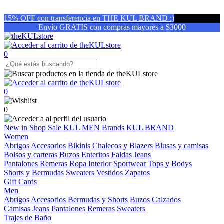
15% OFF con transferencia en THE KUL BRAND :)
Envío GRATIS con compras mayores a $3000
0
0
0
New in
Shop
Sale
KUL MEN
Brands
KUL BRAND
Women
Abrigos
Accesorios
Bikinis
Chalecos y Blazers
Blusas y camisas
Bolsos y carteras
Buzos
Enteritos
Faldas
Jeans
Pantalones
Remeras
Ropa Interior
Sportwear
Tops y Bodys
Shorts y Bermudas
Sweaters
Vestidos
Zapatos
Gift Cards
Men
Abrigos
Accesorios
Bermudas y Shorts
Buzos
Calzados
Camisas
Jeans
Pantalones
Remeras
Sweaters
Trajes de Baño