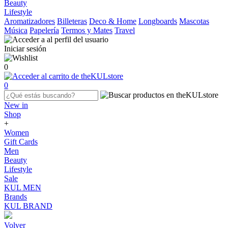
Beauty
Lifestyle
Aromatizadores
Billeteras
Deco & Home
Longboards
Mascotas
Música
Papelería
Termos y Mates
Travel
Iniciar sesión
0
0
New in
Shop
+
Women
Gift Cards
Men
Beauty
Lifestyle
Sale
KUL MEN
Brands
KUL BRAND
Volver