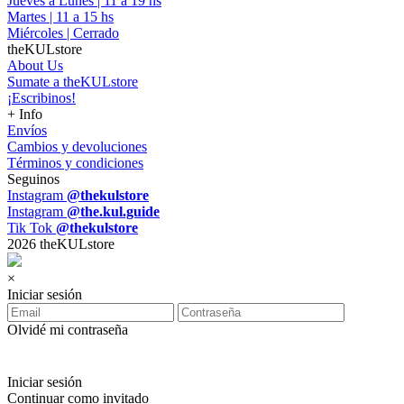
Jueves a Lunes | 11 a 19 hs
Martes | 11 a 15 hs
Miércoles | Cerrado
theKULstore
About Us
Sumate a theKULstore
¡Escribinos!
+ Info
Envíos
Cambios y devoluciones
Términos y condiciones
Seguinos
Instagram
@thekulstore
Instagram
@the.kul.guide
Tik Tok
@thekulstore
2026 theKULstore
×
Iniciar sesión
Olvidé mi contraseña
Iniciar sesión
Continuar como invitado