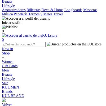
Beauty
Lifestyle
Aromatizadores
Billeteras
Deco & Home
Longboards
Mascotas
Música
Papelería
Termos y Mates
Travel
Iniciar sesión
0
0
New in
Shop
+
Women
Gift Cards
Men
Beauty
Lifestyle
Sale
KUL MEN
Brands
KUL BRAND
Volver