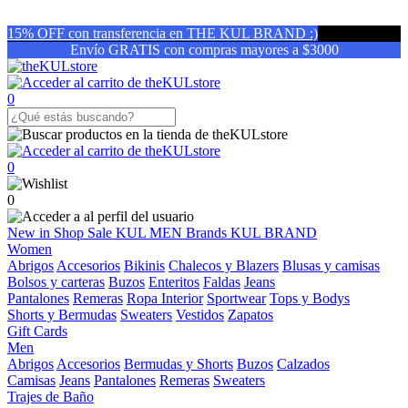
15% OFF con transferencia en THE KUL BRAND :)
Envío GRATIS con compras mayores a $3000
0
0
0
New in
Shop
Sale
KUL MEN
Brands
KUL BRAND
Women
Abrigos
Accesorios
Bikinis
Chalecos y Blazers
Blusas y camisas
Bolsos y carteras
Buzos
Enteritos
Faldas
Jeans
Pantalones
Remeras
Ropa Interior
Sportwear
Tops y Bodys
Shorts y Bermudas
Sweaters
Vestidos
Zapatos
Gift Cards
Men
Abrigos
Accesorios
Bermudas y Shorts
Buzos
Calzados
Camisas
Jeans
Pantalones
Remeras
Sweaters
Trajes de Baño