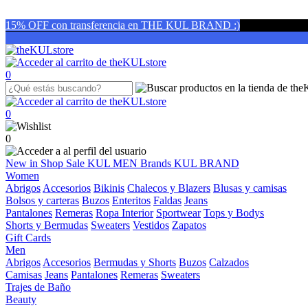
15% OFF con transferencia en THE KUL BRAND :)
0
0
0
New in
Shop
Sale
KUL MEN
Brands
KUL BRAND
Women
Abrigos
Accesorios
Bikinis
Chalecos y Blazers
Blusas y camisas
Bolsos y carteras
Buzos
Enteritos
Faldas
Jeans
Pantalones
Remeras
Ropa Interior
Sportwear
Tops y Bodys
Shorts y Bermudas
Sweaters
Vestidos
Zapatos
Gift Cards
Men
Abrigos
Accesorios
Bermudas y Shorts
Buzos
Calzados
Camisas
Jeans
Pantalones
Remeras
Sweaters
Trajes de Baño
Beauty