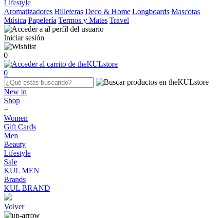
Lifestyle
Aromatizadores
Billeteras
Deco & Home
Longboards
Mascotas
Música
Papelería
Termos y Mates
Travel
Iniciar sesión
0
0
New in
Shop
+
Women
Gift Cards
Men
Beauty
Lifestyle
Sale
KUL MEN
Brands
KUL BRAND
Volver