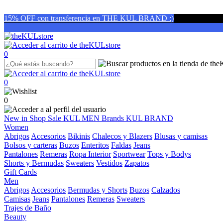
15% OFF con transferencia en THE KUL BRAND :)
0
0
0
New in
Shop
Sale
KUL MEN
Brands
KUL BRAND
Women
Abrigos
Accesorios
Bikinis
Chalecos y Blazers
Blusas y camisas
Bolsos y carteras
Buzos
Enteritos
Faldas
Jeans
Pantalones
Remeras
Ropa Interior
Sportwear
Tops y Bodys
Shorts y Bermudas
Sweaters
Vestidos
Zapatos
Gift Cards
Men
Abrigos
Accesorios
Bermudas y Shorts
Buzos
Calzados
Camisas
Jeans
Pantalones
Remeras
Sweaters
Trajes de Baño
Beauty