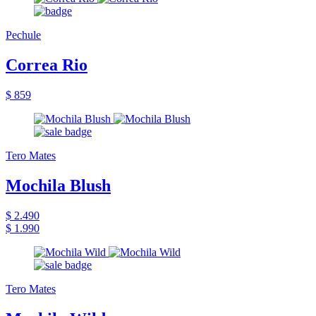
Pechule
Correa Rio
$ 859
Tero Mates
Mochila Blush
$ 2.490
$ 1.990
Tero Mates