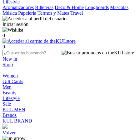
Lifestyle
Aromatizadores
Billeteras
Deco & Home
Longboards
Mascotas
Música
Papelería
Termos y Mates
Travel
Iniciar sesión
0
0
New in
Shop
+
Women
Gift Cards
Men
Beauty
Lifestyle
Sale
KUL MEN
Brands
KUL BRAND
Volver