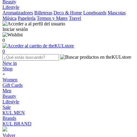
Beauty
Lifestyle
Aromatizadores
Billeteras
Deco & Home
Longboards
Mascotas
Música
Papelería
Termos y Mates
Travel
Iniciar sesión
0
0
New in
Shop
+
Women
Gift Cards
Men
Beauty
Lifestyle
Sale
KUL MEN
Brands
KUL BRAND
Volver