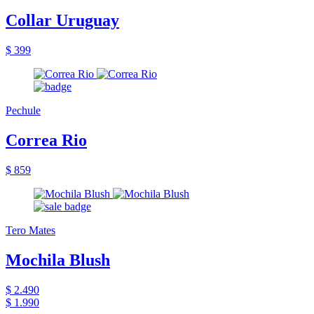
Collar Uruguay
$ 399
Pechule
Correa Rio
$ 859
Tero Mates
Mochila Blush
$ 2.490
$ 1.990