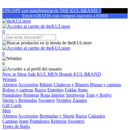
15% OFF con transferencia en THE KUL BRAND :)
Envío GRATIS con compras mayores a $3000
0
0
0
New in
Shop
Sale
KUL MEN
Brands
KUL BRAND
Women
Abrigos
Accesorios
Bikinis
Chalecos y Blazers
Blusas y camisas
Bolsos y carteras
Buzos
Enteritos
Faldas
Jeans
Pantalones
Remeras
Ropa Interior
Sportwear
Tops y Bodys
Shorts y Bermudas
Sweaters
Vestidos
Zapatos
Gift Cards
Men
Abrigos
Accesorios
Bermudas y Shorts
Buzos
Calzados
Camisas
Jeans
Pantalones
Remeras
Sweaters
Trajes de Baño