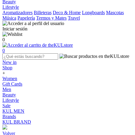
Beauty
Lifestyle
Aromatizadores
Billeteras
Deco & Home
Longboards
Mascotas
Música
Papelería
Termos y Mates
Travel
Iniciar sesión
0
0
New in
Shop
+
Women
Gift Cards
Men
Beauty
Lifestyle
Sale
KUL MEN
Brands
KUL BRAND
Volver