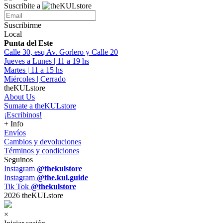
Suscribite a
Suscribirme
Local
Punta del Este
Calle 30, esq Av. Gorlero y Calle 20
Jueves a Lunes | 11 a 19 hs
Martes | 11 a 15 hs
Miércoles | Cerrado
theKULstore
About Us
Sumate a theKULstore
¡Escribinos!
+ Info
Envíos
Cambios y devoluciones
Términos y condiciones
Seguinos
Instagram
@thekulstore
Instagram
@the.kul.guide
Tik Tok
@thekulstore
2026 theKULstore
×