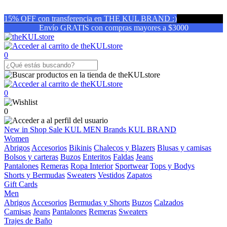
15% OFF con transferencia en THE KUL BRAND :)
Envío GRATIS con compras mayores a $3000
0
0
0
New in
Shop
Sale
KUL MEN
Brands
KUL BRAND
Women
Abrigos
Accesorios
Bikinis
Chalecos y Blazers
Blusas y camisas
Bolsos y carteras
Buzos
Enteritos
Faldas
Jeans
Pantalones
Remeras
Ropa Interior
Sportwear
Tops y Bodys
Shorts y Bermudas
Sweaters
Vestidos
Zapatos
Gift Cards
Men
Abrigos
Accesorios
Bermudas y Shorts
Buzos
Calzados
Camisas
Jeans
Pantalones
Remeras
Sweaters
Trajes de Baño