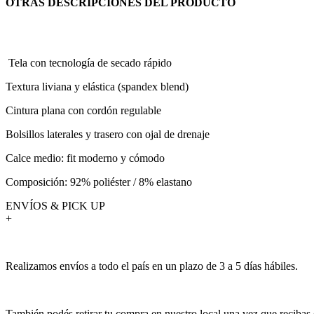
OTRAS DESCRIPCIONES DEL PRODUCTO
Tela con tecnología de secado rápido
Textura liviana y elástica (spandex blend)
Cintura plana con cordón regulable
Bolsillos laterales y trasero con ojal de drenaje
Calce medio: fit moderno y cómodo
Composición: 92% poliéster / 8% elastano
ENVÍOS & PICK UP
+
Realizamos envíos a todo el país en un plazo de 3 a 5 días hábiles.
También podés retirar tu compra en nuestro local una vez que recibas 