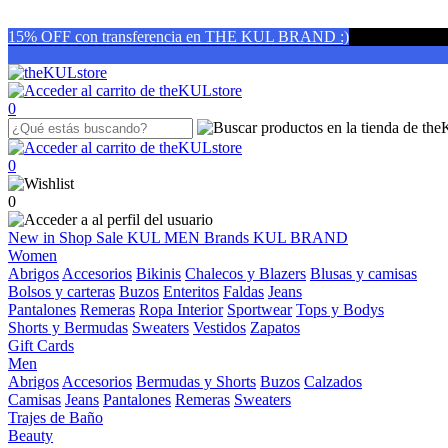
15% OFF con transferencia en THE KUL BRAND :)
0
0
0
New in
Shop
Sale
KUL MEN
Brands
KUL BRAND
Women
Abrigos
Accesorios
Bikinis
Chalecos y Blazers
Blusas y camisas
Bolsos y carteras
Buzos
Enteritos
Faldas
Jeans
Pantalones
Remeras
Ropa Interior
Sportwear
Tops y Bodys
Shorts y Bermudas
Sweaters
Vestidos
Zapatos
Gift Cards
Men
Abrigos
Accesorios
Bermudas y Shorts
Buzos
Calzados
Camisas
Jeans
Pantalones
Remeras
Sweaters
Trajes de Baño
Beauty