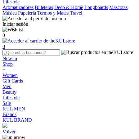
Lifestyle
Aromatizadores
Billeteras
Deco & Home
Longboards
Mascotas
Música
Papelería
Termos y Mates
Travel
Iniciar sesión
0
0
New in
Shop
+
Women
Gift Cards
Men
Beauty
Lifestyle
Sale
KUL MEN
Brands
KUL BRAND
Volver