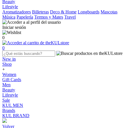
Beauty
Lifestyle
Aromatizadores
Billeteras
Deco & Home
Longboards
Mascotas
Música
Papelería
Termos y Mates
Travel
Iniciar sesión
0
0
New in
Shop
+
Women
Gift Cards
Men
Beauty
Lifestyle
Sale
KUL MEN
Brands
KUL BRAND
Volver