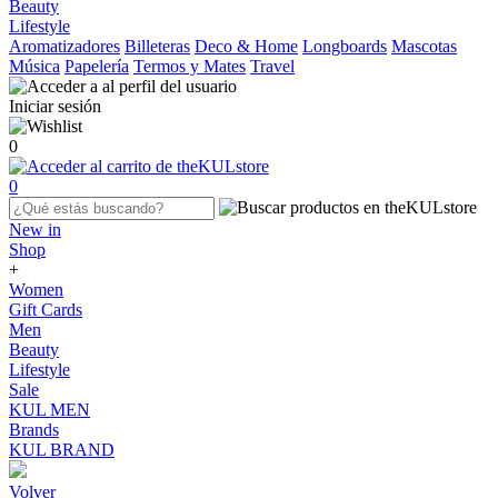
Beauty
Lifestyle
Aromatizadores
Billeteras
Deco & Home
Longboards
Mascotas
Música
Papelería
Termos y Mates
Travel
Iniciar sesión
0
0
New in
Shop
+
Women
Gift Cards
Men
Beauty
Lifestyle
Sale
KUL MEN
Brands
KUL BRAND
Volver