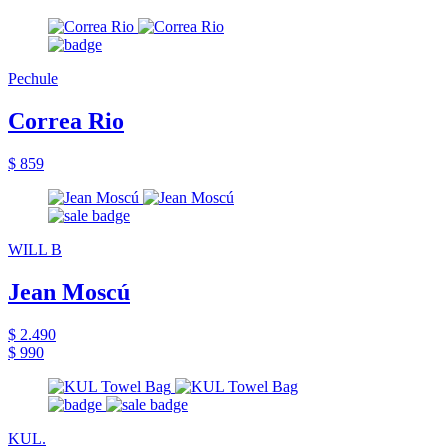
Pechule
Correa Rio
$ 859
WILL B
Jean Moscú
$ 2.490
$ 990
KUL.