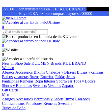
15% OFF con transferencia en THE KUL BRAND :)
Envío GRATIS con compras mayores a $3000
0
0
0
New in
Shop
Sale
KUL MEN
Brands
KUL BRAND
Women
Abrigos
Accesorios
Bikinis
Chalecos y Blazers
Blusas y camisas
Bolsos y carteras
Buzos
Enteritos
Faldas
Jeans
Pantalones
Remeras
Ropa Interior
Sportwear
Tops y Bodys
Shorts y Bermudas
Sweaters
Vestidos
Zapatos
Gift Cards
Men
Abrigos
Accesorios
Bermudas y Shorts
Buzos
Calzados
Camisas
Jeans
Pantalones
Remeras
Sweaters
Trajes de Baño