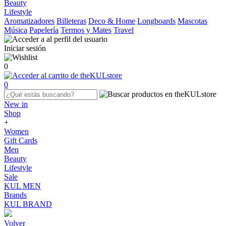
Beauty
Lifestyle
Aromatizadores
Billeteras
Deco & Home
Longboards
Mascotas
Música
Papelería
Termos y Mates
Travel
Iniciar sesión
0
0
New in
Shop
+
Women
Gift Cards
Men
Beauty
Lifestyle
Sale
KUL MEN
Brands
KUL BRAND
Volver