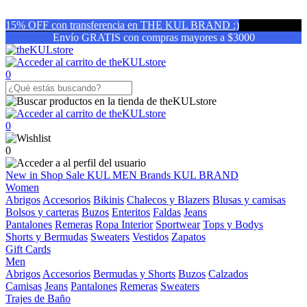
15% OFF con transferencia en THE KUL BRAND :)
Envío GRATIS con compras mayores a $3000
0
0
0
New in
Shop
Sale
KUL MEN
Brands
KUL BRAND
Women
Abrigos
Accesorios
Bikinis
Chalecos y Blazers
Blusas y camisas
Bolsos y carteras
Buzos
Enteritos
Faldas
Jeans
Pantalones
Remeras
Ropa Interior
Sportwear
Tops y Bodys
Shorts y Bermudas
Sweaters
Vestidos
Zapatos
Gift Cards
Men
Abrigos
Accesorios
Bermudas y Shorts
Buzos
Calzados
Camisas
Jeans
Pantalones
Remeras
Sweaters
Trajes de Baño