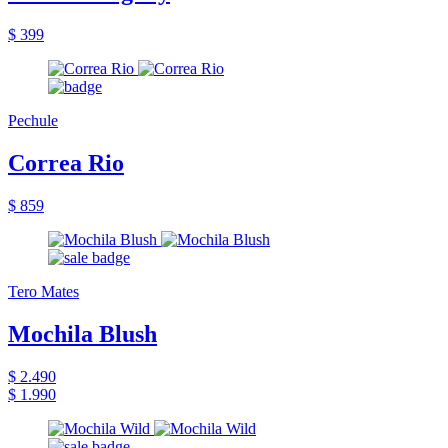
$ 399
Pechule
Correa Rio
$ 859
Tero Mates
Mochila Blush
$ 2.490
$ 1.990