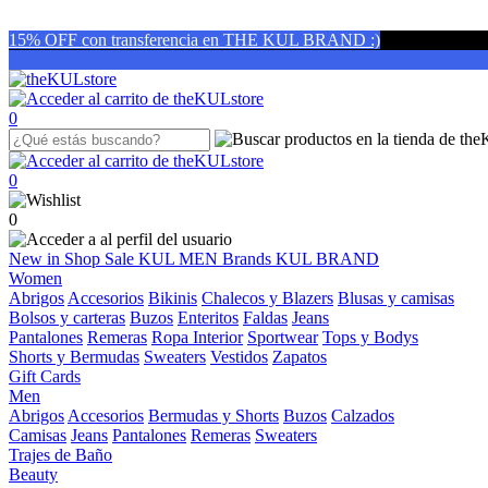
15% OFF con transferencia en THE KUL BRAND :)
0
0
0
New in
Shop
Sale
KUL MEN
Brands
KUL BRAND
Women
Abrigos
Accesorios
Bikinis
Chalecos y Blazers
Blusas y camisas
Bolsos y carteras
Buzos
Enteritos
Faldas
Jeans
Pantalones
Remeras
Ropa Interior
Sportwear
Tops y Bodys
Shorts y Bermudas
Sweaters
Vestidos
Zapatos
Gift Cards
Men
Abrigos
Accesorios
Bermudas y Shorts
Buzos
Calzados
Camisas
Jeans
Pantalones
Remeras
Sweaters
Trajes de Baño
Beauty