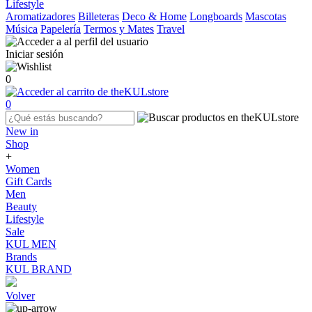
Lifestyle
Aromatizadores
Billeteras
Deco & Home
Longboards
Mascotas
Música
Papelería
Termos y Mates
Travel
Iniciar sesión
0
0
New in
Shop
+
Women
Gift Cards
Men
Beauty
Lifestyle
Sale
KUL MEN
Brands
KUL BRAND
Volver