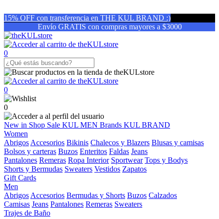
15% OFF con transferencia en THE KUL BRAND :)
Envío GRATIS con compras mayores a $3000
0
0
0
New in
Shop
Sale
KUL MEN
Brands
KUL BRAND
Women
Abrigos
Accesorios
Bikinis
Chalecos y Blazers
Blusas y camisas
Bolsos y carteras
Buzos
Enteritos
Faldas
Jeans
Pantalones
Remeras
Ropa Interior
Sportwear
Tops y Bodys
Shorts y Bermudas
Sweaters
Vestidos
Zapatos
Gift Cards
Men
Abrigos
Accesorios
Bermudas y Shorts
Buzos
Calzados
Camisas
Jeans
Pantalones
Remeras
Sweaters
Trajes de Baño