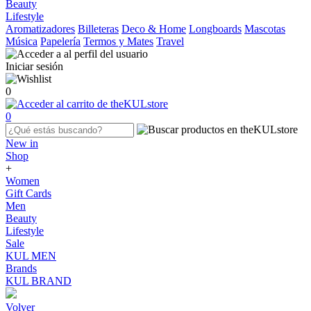
Beauty
Lifestyle
Aromatizadores
Billeteras
Deco & Home
Longboards
Mascotas
Música
Papelería
Termos y Mates
Travel
Iniciar sesión
0
0
New in
Shop
+
Women
Gift Cards
Men
Beauty
Lifestyle
Sale
KUL MEN
Brands
KUL BRAND
Volver