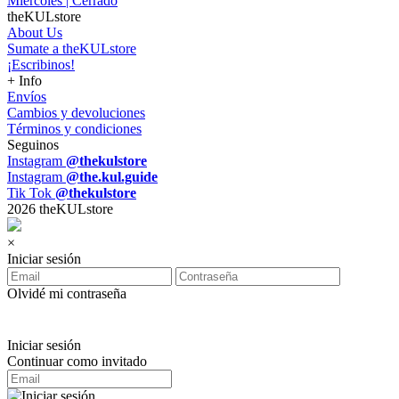
Miércoles | Cerrado
theKULstore
About Us
Sumate a theKULstore
¡Escribinos!
+ Info
Envíos
Cambios y devoluciones
Términos y condiciones
Seguinos
Instagram
@thekulstore
Instagram
@the.kul.guide
Tik Tok
@thekulstore
2026 theKULstore
×
Iniciar sesión
Olvidé mi contraseña
Iniciar sesión
Continuar como invitado