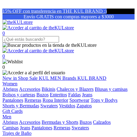
15% OFF con transferencia en THE KUL BRAND :)
Envío GRATIS con compras mayores a $3000
0
0
0
New in
Shop
Sale
KUL MEN
Brands
KUL BRAND
Women
Abrigos
Accesorios
Bikinis
Chalecos y Blazers
Blusas y camisas
Bolsos y carteras
Buzos
Enteritos
Faldas
Jeans
Pantalones
Remeras
Ropa Interior
Sportwear
Tops y Bodys
Shorts y Bermudas
Sweaters
Vestidos
Zapatos
Gift Cards
Men
Abrigos
Accesorios
Bermudas y Shorts
Buzos
Calzados
Camisas
Jeans
Pantalones
Remeras
Sweaters
Trajes de Baño