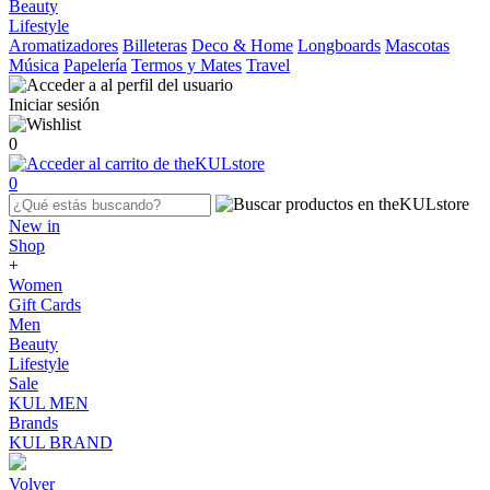
Beauty
Lifestyle
Aromatizadores
Billeteras
Deco & Home
Longboards
Mascotas
Música
Papelería
Termos y Mates
Travel
Iniciar sesión
0
0
New in
Shop
+
Women
Gift Cards
Men
Beauty
Lifestyle
Sale
KUL MEN
Brands
KUL BRAND
Volver