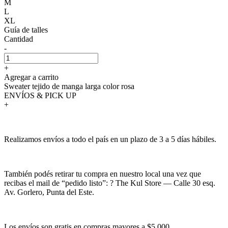
M
L
XL
Guía de talles
Cantidad
-
+
Agregar a carrito
Sweater tejido de manga larga color rosa
ENVÍOS & PICK UP
+
Realizamos envíos a todo el país en un plazo de 3 a 5 días hábiles.
También podés retirar tu compra en nuestro local una vez que
recibas el mail de “pedido listo”: ? The Kul Store — Calle 30 esq.
Av. Gorlero, Punta del Este.
Los envíos son gratis en compras mayores a $5.000.