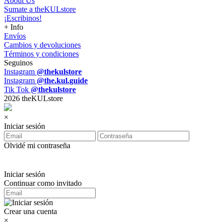
About Us
Sumate a theKULstore
¡Escribinos!
+ Info
Envíos
Cambios y devoluciones
Términos y condiciones
Seguinos
Instagram
@thekulstore
Instagram
@the.kul.guide
Tik Tok
@thekulstore
2026 theKULstore
×
Iniciar sesión
Olvidé mi contraseña
Iniciar sesión
Continuar como invitado
Crear una cuenta
×