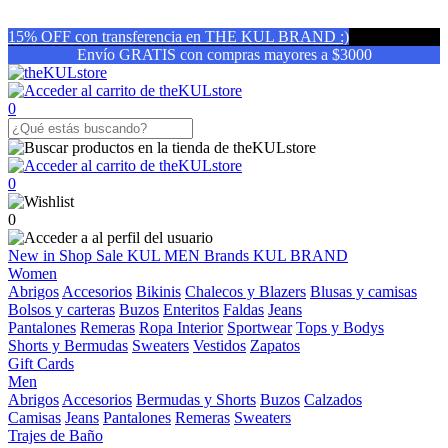
15% OFF con transferencia en THE KUL BRAND :)
Envío GRATIS con compras mayores a $3000
0
0
0
New in
Shop
Sale
KUL MEN
Brands
KUL BRAND
Women
Abrigos
Accesorios
Bikinis
Chalecos y Blazers
Blusas y camisas
Bolsos y carteras
Buzos
Enteritos
Faldas
Jeans
Pantalones
Remeras
Ropa Interior
Sportwear
Tops y Bodys
Shorts y Bermudas
Sweaters
Vestidos
Zapatos
Gift Cards
Men
Abrigos
Accesorios
Bermudas y Shorts
Buzos
Calzados
Camisas
Jeans
Pantalones
Remeras
Sweaters
Trajes de Baño