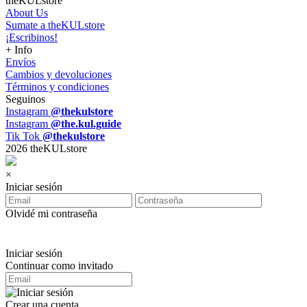
theKULstore
About Us
Sumate a theKULstore
¡Escribinos!
+ Info
Envíos
Cambios y devoluciones
Términos y condiciones
Seguinos
Instagram
@thekulstore
Instagram
@the.kul.guide
Tik Tok
@thekulstore
2026 theKULstore
×
Iniciar sesión
Olvidé mi contraseña
Iniciar sesión
Continuar como invitado
Crear una cuenta