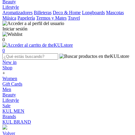
Beauty
Lifestyle
Aromatizadores
Billeteras
Deco & Home
Longboards
Mascotas
Música
Papelería
Termos y Mates
Travel
Iniciar sesión
0
0
New in
Shop
+
Women
Gift Cards
Men
Beauty
Lifestyle
Sale
KUL MEN
Brands
KUL BRAND
Volver