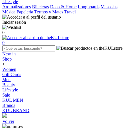
Lifestyle
Aromatizadores
Billeteras
Deco & Home
Longboards
Mascotas
Música
Papelería
Termos y Mates
Travel
Iniciar sesión
0
0
New in
Shop
+
Women
Gift Cards
Men
Beauty
Lifestyle
Sale
KUL MEN
Brands
KUL BRAND
Volver