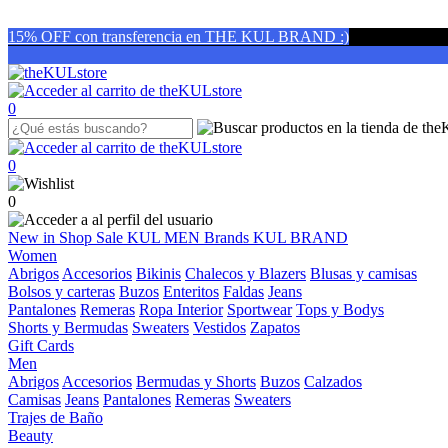
15% OFF con transferencia en THE KUL BRAND :)
0
0
0
New in
Shop
Sale
KUL MEN
Brands
KUL BRAND
Women
Abrigos
Accesorios
Bikinis
Chalecos y Blazers
Blusas y camisas
Bolsos y carteras
Buzos
Enteritos
Faldas
Jeans
Pantalones
Remeras
Ropa Interior
Sportwear
Tops y Bodys
Shorts y Bermudas
Sweaters
Vestidos
Zapatos
Gift Cards
Men
Abrigos
Accesorios
Bermudas y Shorts
Buzos
Calzados
Camisas
Jeans
Pantalones
Remeras
Sweaters
Trajes de Baño
Beauty