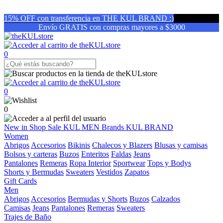
15% OFF con transferencia en THE KUL BRAND :)
Envío GRATIS con compras mayores a $3000
0
0
0
New in
Shop
Sale
KUL MEN
Brands
KUL BRAND
Women
Abrigos
Accesorios
Bikinis
Chalecos y Blazers
Blusas y camisas
Bolsos y carteras
Buzos
Enteritos
Faldas
Jeans
Pantalones
Remeras
Ropa Interior
Sportwear
Tops y Bodys
Shorts y Bermudas
Sweaters
Vestidos
Zapatos
Gift Cards
Men
Abrigos
Accesorios
Bermudas y Shorts
Buzos
Calzados
Camisas
Jeans
Pantalones
Remeras
Sweaters
Trajes de Baño