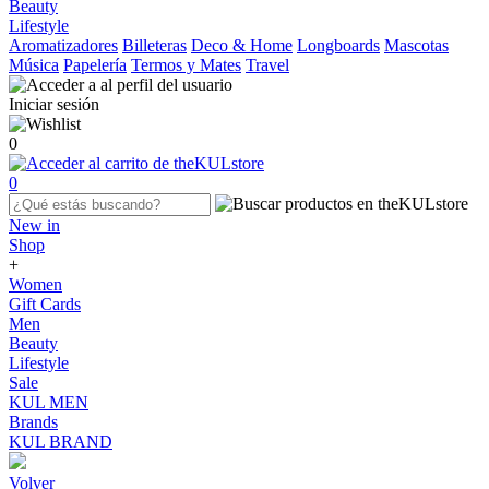
Beauty
Lifestyle
Aromatizadores
Billeteras
Deco & Home
Longboards
Mascotas
Música
Papelería
Termos y Mates
Travel
Iniciar sesión
0
0
New in
Shop
+
Women
Gift Cards
Men
Beauty
Lifestyle
Sale
KUL MEN
Brands
KUL BRAND
Volver