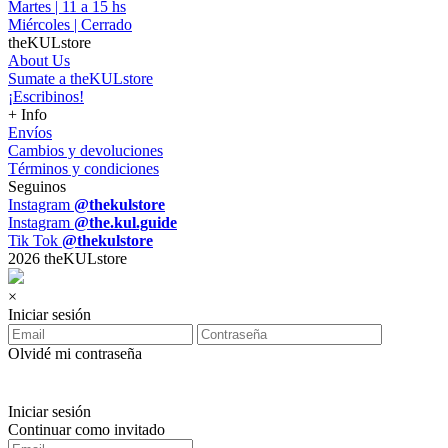
Martes | 11 a 15 hs
Miércoles | Cerrado
theKULstore
About Us
Sumate a theKULstore
¡Escribinos!
+ Info
Envíos
Cambios y devoluciones
Términos y condiciones
Seguinos
Instagram
@thekulstore
Instagram
@the.kul.guide
Tik Tok
@thekulstore
2026 theKULstore
×
Iniciar sesión
Olvidé mi contraseña
Iniciar sesión
Continuar como invitado