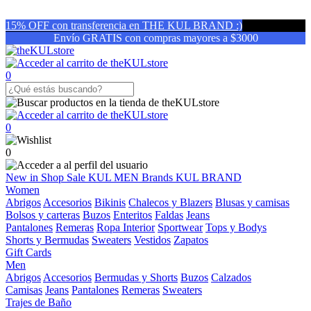
15% OFF con transferencia en THE KUL BRAND :)
Envío GRATIS con compras mayores a $3000
0
0
0
New in
Shop
Sale
KUL MEN
Brands
KUL BRAND
Women
Abrigos
Accesorios
Bikinis
Chalecos y Blazers
Blusas y camisas
Bolsos y carteras
Buzos
Enteritos
Faldas
Jeans
Pantalones
Remeras
Ropa Interior
Sportwear
Tops y Bodys
Shorts y Bermudas
Sweaters
Vestidos
Zapatos
Gift Cards
Men
Abrigos
Accesorios
Bermudas y Shorts
Buzos
Calzados
Camisas
Jeans
Pantalones
Remeras
Sweaters
Trajes de Baño