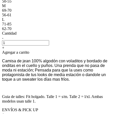
50-55
M
69-70
56-61
L
71-85
62-70
Cantidad
-
+
Agregar a carrito
Camisa de jean 100% algodón con voladitos y bordado de
onditas en el cuello y puños. Una prenda que no pasa de
moda ni estación; Pensada para que la uses como
protagonista de tus looks de media estación o dandole un
toque a un sweater los días mas fríos.
Guia de talles: Fit holgado. Talle 1 = s/m. Talle 2 = l/xl. Ambas
modelos usan talle 1.
ENVÍOS & PICK UP