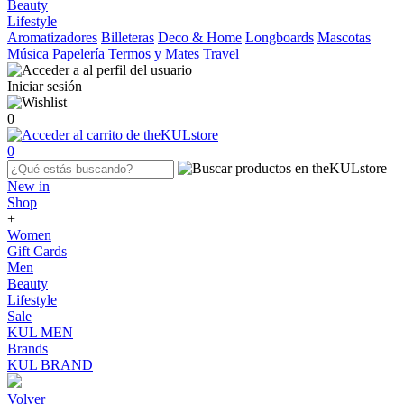
Beauty
Lifestyle
Aromatizadores
Billeteras
Deco & Home
Longboards
Mascotas
Música
Papelería
Termos y Mates
Travel
Iniciar sesión
0
0
New in
Shop
+
Women
Gift Cards
Men
Beauty
Lifestyle
Sale
KUL MEN
Brands
KUL BRAND
Volver