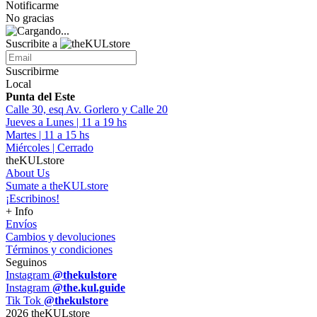
Notificarme
No gracias
Suscribite a
Suscribirme
Local
Punta del Este
Calle 30, esq Av. Gorlero y Calle 20
Jueves a Lunes | 11 a 19 hs
Martes | 11 a 15 hs
Miércoles | Cerrado
theKULstore
About Us
Sumate a theKULstore
¡Escribinos!
+ Info
Envíos
Cambios y devoluciones
Términos y condiciones
Seguinos
Instagram
@thekulstore
Instagram
@the.kul.guide
Tik Tok
@thekulstore
2026 theKULstore